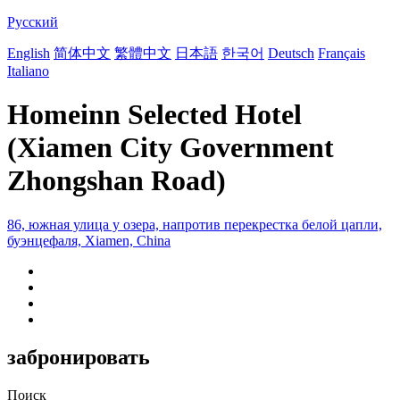
Русский
English
简体中文
繁體中文
日本語
한국어
Deutsch
Français
Italiano
Homeinn Selected Hotel
(Xiamen City Government
Zhongshan Road)
86, южная улица у озера, напротив перекрестка белой цапли,
буэнцефаля, Xiamen, China
забронировать
Поиск