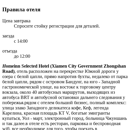
Правила отеля
Цена завтрака
Спросите стойку регистрации для деталей.
заезда
с 14:00
отъезда
до 12:00
H
omeinn Selected Hotel (Xiamen City Government Zhongshan
Road)
, отель расположен на перекрестке Южной дороги у
озера с белой цапли, прямо напротив бухты, недалеко от парка
белой цапли, рядом с островом Бандунг, на юго - Западной
гастрономической улице, на востоке к торговому центру
вокзала, около 40 автобусных маршрутов, выходящих из
автобуса BRT и автобусной остановки дальнего следования у
побережья.рядом с отелем большой бизнес, полный комплекс:
улица злако Западного деликатеса кофе, Кеф, легенда
Карелина, красная площадь КТ V, богатые эмигранты
купаться, Уол - март, электронный город, больница Чжуншань
и так далее.в отеле есть ресторан, парковка и беспроводная
wifi, все необходимое для того, чтобы поехать в