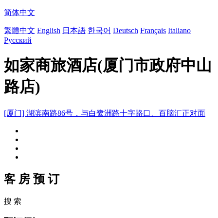
简体中文
繁體中文
English
日本語
한국어
Deutsch
Français
Italiano
Русский
如家商旅酒店(厦门市政府中山
路店)
[厦门] 湖滨南路86号，与白鹭洲路十字路口、百脑汇正对面
客 房 预 订
搜 索