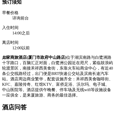
预订须知
早餐价格
详询前台
入住时间
14:00之后
离店时间
12:00以前
如
家商旅酒店(厦门市政府中山路店)
位于湖滨南路与白鹭洲路
十字路口，百脑汇正对面，白鹭洲公园近在咫尺，紧临鼓浪屿
轮渡景区，南接禾祥西美食街，东靠火车站商业中心，有近40
条公交线路经过，出门便是BRT快速公交站及滨南长途汽车
站。酒店周边商业繁华，配套设施齐全：禾祥西美食咖啡街、
KFC、嘉陵传奇、红馆KTV、富侨足浴、沃尔玛、电子城、
中山医院等。酒店提供午晚餐、停车场及无线wifi等设施设备
一应俱全，是来厦旅游、商务的最佳选择。
酒店问答