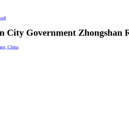
кий
en City Government Zhongshan 
, China